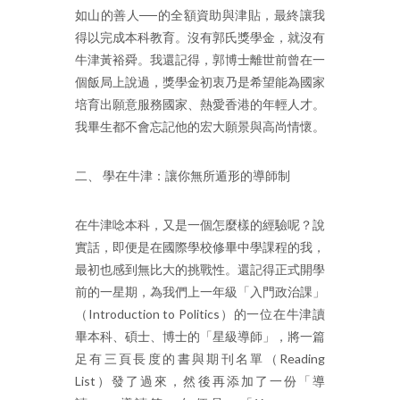
如山的善人──的全額資助與津貼，最終讓我
得以完成本科教育。沒有郭氏獎學金，就沒有
牛津黃裕舜。我還記得，郭博士離世前曾在一
個飯局上說過，獎學金初衷乃是希望能為國家
培育出願意服務國家、熱愛香港的年輕人才。
我畢生都不會忘記他的宏大願景與高尚情懷。
二、 學在牛津：讓你無所遁形的導師制
在牛津唸本科，又是一個怎麼樣的經驗呢？說
實話，即便是在國際學校修畢中學課程的我，
最初也感到無比大的挑戰性。還記得正式開學
前的一星期，為我們上一年級「入門政治課」
（Introduction to Politics）的一位在牛津讀
畢本科、碩士、博士的「星級導師」，將一篇
足有三頁長度的書與期刊名單（Reading
List）發了過來，然後再添加了一份「導