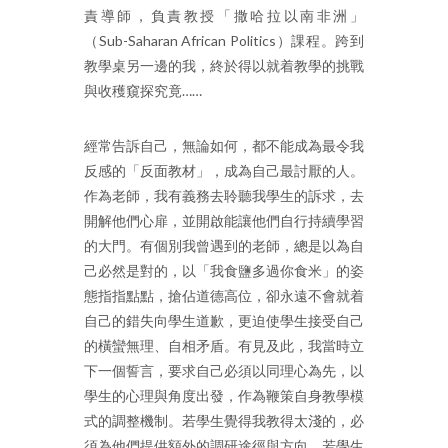
責導師，負責教授「撒哈拉以南非洲」
（Sub-Saharan African Politics）課程。跨到
教學桌另一邊的我，終於得以就着教學的挑戰
與收穫窺探究竟……
經常告訴自己，無論如何，都不能成為最令我
反感的「反面教材」，成為自己最討厭的人。
作為老師，我有義務去聆聽我學生的訴求，去
開解他們心扉，並開啟能讓他們自行持續學習
的大門。有個別我曾遇到的老師，總是以為自
己必然是對的，以「我食鹽多過你食米」的姿
態指指點點，搶佔道德高位，卻永遠不會就着
自己的錯失向學生道歉，更迫使學生接受自己
的橫蠻無理、自相矛盾。有見及此，我當時立
下一個誓言，要求自己必須以同理心為先，以
學生的心理與角度出發，作為鞭策自身教學模
式的調整機制。若學生覺得我教得太淺的，必
須為他們提供額外的調研途徑與方向。若學生