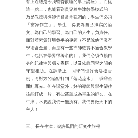
有上過總是令我昏昏欲睡的早上講座）。而從
這一點上，也能看到貫穿着牛津教學模式的，
乃是教授與導師們皆常常強調的，學生們必須
「當家作主」。學生，得要為自己撰寫的論
文、為自己的學習、為自己的人生，負責任。
面對着素質好壞參半的導師（不是說他們沒有
學術含金量，而是有一些導師確實不適合教學
生，包括在學界很著名的），我們必須依賴自
身的紀律性與獨立覺悟，以及依靠同學之間的
守望相助。在課堂上，同學們也許會唇槍舌
劍，將對方的論點打到「落花流水」，爭辯至
面紅耳赤。但在課堂外，好的導師與學生卻往
往能打成一片，有些甚至成為畢生的師友。在
牛津，不要說我們一無所有。我們要做天下的
主人！
三、 長在牛津：幾許風雨的研究生旅程