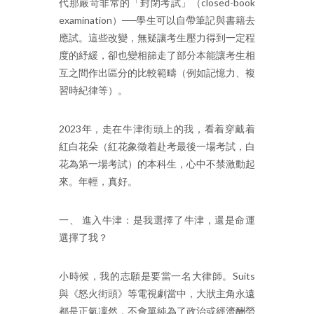
代那嚴苛非常的「封閉考試」（closed-book
examination）──學生可以自帶筆記與書籍去
應試。這些改變，無疑讓考生壓力得到一定程
度的紓緩，卻也變相篩走了部分本能讓考生相
互之間作出區分的比較範疇（例如記憶力、複
習時紀律等）。
2023年，走在牛津街頭上的我，看着穿戴着
紅白花朵（紅花象徵着赴考最後一場考試，白
花為第一場考試）的本科生，心中不禁激動起
來。年輕，真好。
一、 進入牛津：是我選擇了牛津，還是命運
選擇了我？
小時候，我的志願是要當一名大律師。Suits
與《怒火街頭》等電視劇當中，大狀主角永遠
都是正氣凜然，不會單純為了政治或經濟酬勞