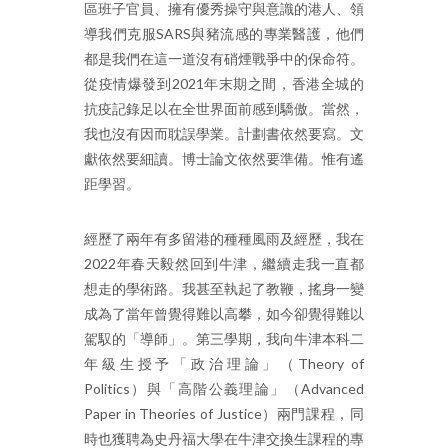
區班子官員、擁有優秀操守與意識的港人、領
導我們克服SARS與豬流感的專業醫護，他們
都是我們在這一道沒有硝煙戰爭中的保命符。
從疫情爆發到2021年末期之間，香港全城的
抗疫記錄足以在全世界面前感到驕傲。當然，
我也沒有因而耽誤學業。計劃書依然要寫。文
獻依然要細讀。博士論文依然要準備。惟有遙
距學習。
經歷了兩年有多留港的種種風雨及經歷，我在
2022年春天毅然回到牛津，繼續走我一直都
想走的學術路。我甚至執起了教鞭，搖身一變
成為了當年曾覺得難以高攀，如今卻覺得難以
駕馭的「導師」。第三學期，我向牛津本科二
年級生授予「政治理論」（Theory of
Politics）與「高階公義理論」（Advanced
Paper in Theories of Justice）兩門課程，同
時也獲聘為史丹福大學在牛津交換生課程的專