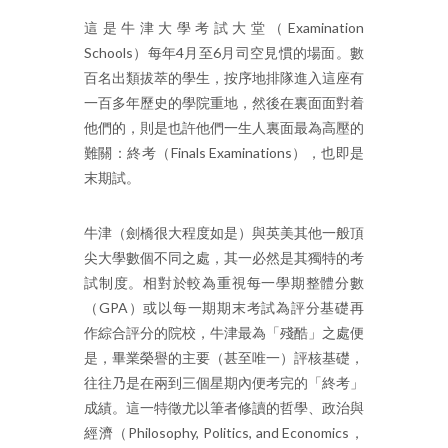
這是牛津大學考試大堂（Examination
Schools）每年4月至6月司空見慣的場面。數
百名出類拔萃的學生，按序地排隊進入這座有
一百多年歷史的學院重地，然後在裏面面對着
他們的，則是也許他們一生人裏面最為高壓的
難關：終考（Finals Examinations），也即是
末期試。
牛津（劍橋很大程度如是）與英美其他一般頂
尖大學數個不同之處，其一必然是其獨特的考
試制度。相對於較為重視每一學期整體分數
（GPA）或以每一期期末考試為評分基礎再
作綜合評分的院校，牛津最為「殘酷」之處便
是，畢業榮譽的主要（甚至唯一）評核基礎，
往往乃是在兩到三個星期內便考完的「終考」
成績。這一特徵尤以筆者修讀的哲學、政治與
經濟（Philosophy, Politics, and Economics，