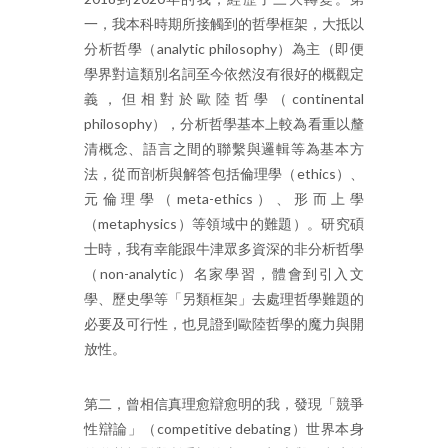
一，我本科時期所接觸到的哲學框架，大抵以
分析哲學（analytic philosophy）為主（即便
學界對這類別名詞至今依然沒有很好的概觀定
義，但相對於歐陸哲學（continental
philosophy），分析哲學基本上較為看重以釐
清概念、語言之間的聯繫與邏輯等為基本方
法，從而剖析與解答包括倫理學（ethics）、
元倫理學（meta-ethics）、形而上學
（metaphysics）等領域中的難題）。研究碩
士時，我有幸能跟牛津眾多資深的非分析哲學
（non-analytic）名家學習，體會到引入文
學、歷史學等「另類框架」去處理哲學難題的
必要及可行性，也見證到歐陸哲學的魔力與開
放性。
第二，曾相信真理愈辯愈明的我，發現「競爭
性辯論」（competitive debating）世界本身