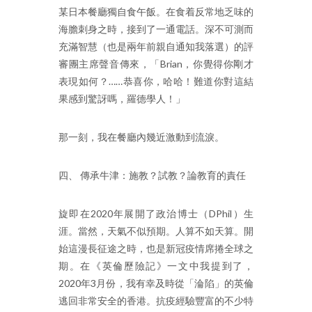
某日本餐廳獨自食午飯。在食着反常地乏味的
海膽刺身之時，接到了一通電話。深不可測而
充滿智慧（也是兩年前親自通知我落選）的評
審團主席聲音傳來，「Brian，你覺得你剛才
表現如何？……恭喜你，哈哈！難道你對這結
果感到驚訝嗎，羅德學人！」
那一刻，我在餐廳內幾近激動到流淚。
四、 傳承牛津：施教？試教？論教育的責任
旋即在2020年展開了政治博士（DPhil）生
涯。當然，天氣不似預期。人算不如天算。開
始這漫長征途之時，也是新冠疫情席捲全球之
期。在《英倫歷險記》一文中我提到了，
2020年3月份，我有幸及時從「淪陷」的英倫
逃回非常安全的香港。抗疫經驗豐富的不少特