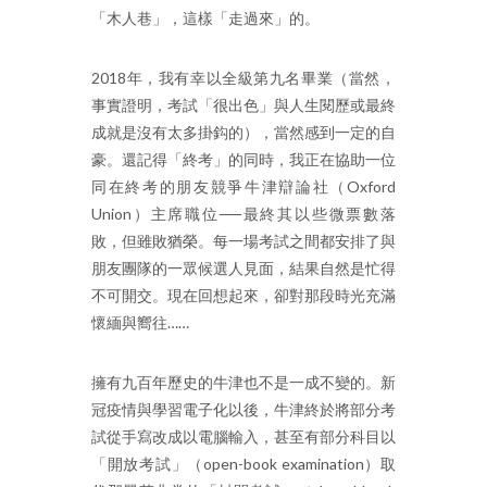
「木人巷」，這樣「走過來」的。
2018年，我有幸以全級第九名畢業（當然，
事實證明，考試「很出色」與人生閱歷或最終
成就是沒有太多掛鈎的），當然感到一定的自
豪。還記得「終考」的同時，我正在協助一位
同在終考的朋友競爭牛津辯論社（Oxford
Union）主席職位──最終其以些微票數落
敗，但雖敗猶榮。每一場考試之間都安排了與
朋友團隊的一眾候選人見面，結果自然是忙得
不可開交。現在回想起來，卻對那段時光充滿
懷緬與嚮往……
擁有九百年歷史的牛津也不是一成不變的。新
冠疫情與學習電子化以後，牛津終於將部分考
試從手寫改成以電腦輸入，甚至有部分科目以
「開放考試」（open-book examination）取