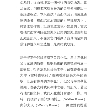
係為何，從而推理出一個可行的收益函數。政
治面試，則被要求就着暴力的合理使用提出一
個論證框架。本來嘗試「面面俱圓」地蒙混過
關的筆者，在面試官所施以的引導性壓力下，
終於改變作風，坦誠地道出我不知道的，嘗試
在他們面前將陌生知識與已知的知識理論與框
架結合起來，令面試官們看到了我具備足夠的
靈活彈性與可塑造性，最終把我取錄。
到牛津求學的經濟成本自然不低。為了降低對
父母家庭的負擔，獲取錄後的我也曾經有過一
股衝動，打算放棄到英倫求學，留在香港修讀
大學（當時也收到了兩間香港頂尖大學的錄
取，以及有條件的獎學金）。但父母寧願勒緊
褲頭，也要支持我到牛津念書。想起來，若沒
有他們的堅持，我的人生也許會很不一樣。同
時，我獲得了由郭炳湘博士（Walter Kwok）
與郭夫人（Wendy Kwok）──兩位對我恩重