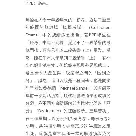
PPE）為甚。
無論在大學一年級年末的「初考」還是二至三
年級間的無數場「模擬考試」（Collection
Exams）中的成績多麼出色，若PPE學生在
「終考」中達不到標，滿足不了一級榮譽的最
低門檻，頂多只能以二級榮譽（上）畢業。當
然，能在牛津大學拿到二級榮譽（上），有不
少也絕非池中物，但始終主觀與外界觀感上，
還是會令人產生與一級榮譽之間的「區別之
分」。誠然，這可以說是一種固執，也是間接
印證着如桑德爾（Michael Sandel）與項飆兩
年前一次對話所指，現代社會透過學術成績的
分類，為不同社會階層內部內捲性地塑造「區
分」（Distinction）的狂熱趨勢。三年苦功，
在三個星期，以分開的八份考卷，每份考卷3
小時，共24個小時內手寫完成的24篇論文定
生死。這就是當年我和一眾同學必須承受的