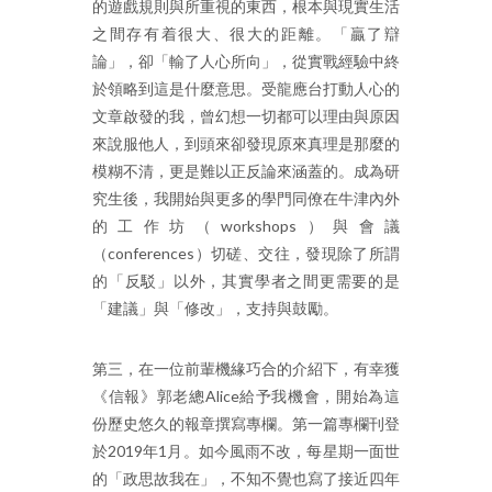
的遊戲規則與所重視的東西，根本與現實生活
之間存有着很大、很大的距離。「贏了辯
論」，卻「輸了人心所向」，從實戰經驗中終
於領略到這是什麼意思。受龍應台打動人心的
文章啟發的我，曾幻想一切都可以理由與原因
來說服他人，到頭來卻發現原來真理是那麼的
模糊不清，更是難以正反論來涵蓋的。成為研
究生後，我開始與更多的學門同僚在牛津內外
的工作坊（workshops）與會議
（conferences）切磋、交往，發現除了所謂
的「反駁」以外，其實學者之間更需要的是
「建議」與「修改」，支持與鼓勵。
第三，在一位前輩機緣巧合的介紹下，有幸獲
《信報》郭老總Alice給予我機會，開始為這
份歷史悠久的報章撰寫專欄。第一篇專欄刊登
於2019年1月。如今風雨不改，每星期一面世
的「政思故我在」，不知不覺也寫了接近四年