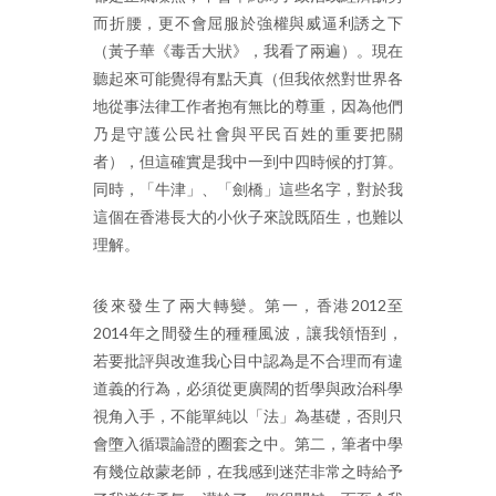
而折腰，更不會屈服於強權與威逼利誘之下
（黃子華《毒舌大狀》，我看了兩遍）。現在
聽起來可能覺得有點天真（但我依然對世界各
地從事法律工作者抱有無比的尊重，因為他們
乃是守護公民社會與平民百姓的重要把關
者），但這確實是我中一到中四時候的打算。
同時，「牛津」、「劍橋」這些名字，對於我
這個在香港長大的小伙子來說既陌生，也難以
理解。
後來發生了兩大轉變。第一，香港2012至
2014年之間發生的種種風波，讓我領悟到，
若要批評與改進我心目中認為是不合理而有違
道義的行為，必須從更廣闊的哲學與政治科學
視角入手，不能單純以「法」為基礎，否則只
會墮入循環論證的圈套之中。第二，筆者中學
有幾位啟蒙老師，在我感到迷茫非常之時給予