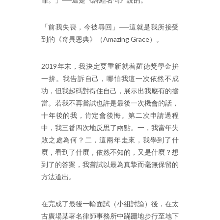
「前我失喪，今被尋回」──這就是我所接受
到的《奇異恩典》（Amazing Grace）。
2019年末，我決定要重新就着羅德獎學金拚
一拚。我告訴自己，哪怕我這一次依然不成
功，但我起碼對得住自己，展示出我應有的擔
當。若我不再嘗試也許是最後一次機會的話，
十年後的我，肯定會後悔。第二次申請過程
中，我三番四次地反思了兩點。一，我當年失
敗之處為何？二，這兩年走來，我學到了什
麼，看到了什麼，依然不知的，又是什麼？想
到了的答案，我嘗試以最為真摯而毫無保留的
方法道出。
在完成了最後一輪面試（小組討論）後，在太
古廣場某著名律師事務所中蹣跚地步行至地下