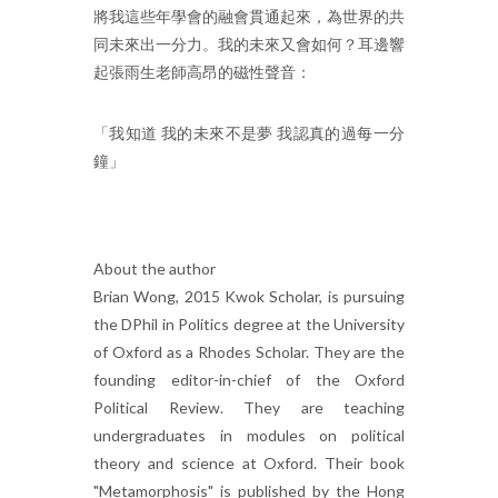
將我這些年學會的融會貫通起來，為世界的共
同未來出一分力。我的未來又會如何？耳邊響
起張雨生老師高昂的磁性聲音：
「我知道 我的未來不是夢 我認真的過每一分
鐘」
About the author
Brian Wong, 2015 Kwok Scholar, is pursuing
the DPhil in Politics degree at the University
of Oxford as a Rhodes Scholar. They are the
founding editor-in-chief of the Oxford
Political Review. They are teaching
undergraduates in modules on political
theory and science at Oxford. Their book
"Metamorphosis" is published by the Hong