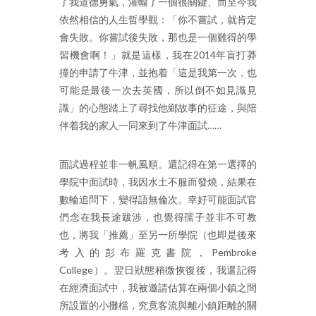
了我道德勇氣，灌輸了一個很關鍵、而至今我
依然相信的人生哲學觀：「你不嘗試，就肯定
會失敗。你嘗試後失敗，那也是一個難得的學
習機會啊！」就是這樣，我在2014年盲打莽
撞的申請了牛津，並抱着「這是我第一次，也
可能是最後一次去英國，所以倒不如見識見
識」的心態踏上了尋找他鄉故事的征途，與陪
伴着我的家人一同來到了牛津面試……
面試過程並非一帆風順。還記得在第一選擇的
學院中面試時，我因水土不服而發燒，結果在
數輪追問下，變得語無倫次。幸好可能面試官
們念在我長途跋涉，也覺得孺子並非不可教
也，將我「推薦」至另一所學院（也即是後來
考入的彭布羅克書院，Pembroke
College）。翌日狀態稍微恢復後，我還記得
在經濟面試中，我被邀請估算在兩個小鎮之間
所設置的小攤檔，究竟客流與離小鎮距離的關