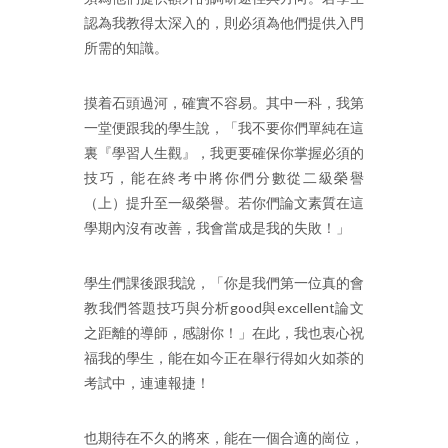
認為我教得太深入的，則必須為他們提供入門
所需的知識。
摸着石頭過河，確實不容易。其中一科，我第
一堂便跟我的學生說，「我不要你們單純在這
裏『學習人生觀』，我更要確保你掌握必須的
技巧，能在終考中將你們分數從二級榮譽
（上）提升至一級榮譽。若你們論文素質在這
學期內沒有改善，我會當成是我的失敗！」
學生們課後跟我說，「你是我們第一位真的會
教我們答題技巧與分析good與excellent論文
之距離的導師，感謝你！」在此，我也衷心祝
福我的學生，能在如今正在舉行得如火如荼的
考試中，連連報捷！
也期待在不久的將來，能在一個合適的崗位，