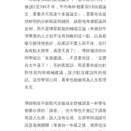
修讀2至3科不等，平均每科都要寫5到6篇論
文，產量共可高達十多篇論文），需要你去提
供鮮明的分析框架與鋪排、縝密地考慮駁論與
反例，而不是嘩眾取寵的極端立論（有個別牛
津畢業的人士似乎沒有領略到這一點，以為愈
吸引眼球便愈好，結果語不驚人死不休，這行
為有點太簡單，過度天真了）。導師邀請你向
同學提出「友善建議」，不是要你說，「這實
在太牛逼了！」等的客套話，而是要你提出針
對性批判與積極建議，說少點沒建設性的假
話。這些學習心得，看來也能被視為人生哲理
名言。
導師制並不能取代全級或全群修讀某一科學生
都要出席的「講座」。但大學也不會記下講座
有誰人出席，誰人沒有出席。出席率與成績可
說是毫無關聯（筆者自一年級之後，便再也沒