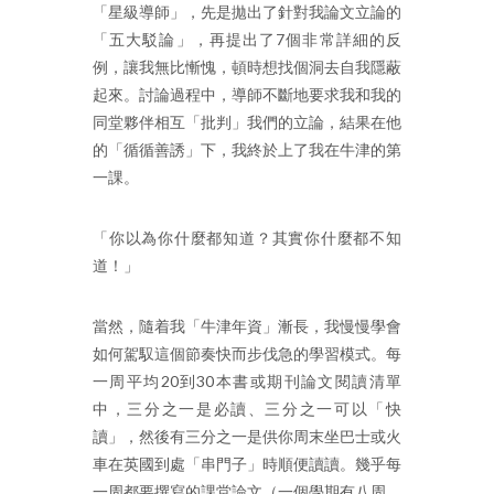
「星級導師」，先是拋出了針對我論文立論的
「五大駁論」，再提出了7個非常詳細的反
例，讓我無比慚愧，頓時想找個洞去自我隱蔽
起來。討論過程中，導師不斷地要求我和我的
同堂夥伴相互「批判」我們的立論，結果在他
的「循循善誘」下，我終於上了我在牛津的第
一課。
「你以為你什麼都知道？其實你什麼都不知
道！」
當然，隨着我「牛津年資」漸長，我慢慢學會
如何駕馭這個節奏快而步伐急的學習模式。每
一周平均20到30本書或期刊論文閱讀清單
中，三分之一是必讀、三分之一可以「快
讀」，然後有三分之一是供你周末坐巴士或火
車在英國到處「串門子」時順便讀讀。幾乎每
一周都要撰寫的課堂論文（一個學期有八周，