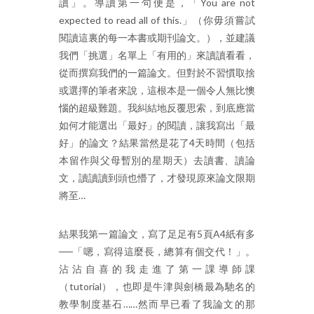
讀」。導讀第一句便是，「You are not
expected to read all of this.」（你毋須嘗試
閱讀這裏的每一本書或期刊論文。），並建議
我們「挑選」名單上「有用的」來讀讀看看，
從而撰寫我們的一篇論文。但對於不習慣取捨
或選擇的筆者來說，這根本是一個令人無比懊
惱的超級難題。我糾結地反覆思索，到底應當
如何才能選出「最好」的閱讀，讓我寫出「最
好」的論文？結果當然是花了4天時間（包括
本留作與父母暫別的星期天）去讀書、讀論
文，讀讀讀到頭也懵了，才發現原來論文限期
將至…
結果我第一篇論文，寫了足足有5頁A4紙有多
──「嗯，寫得這麼長，總算有個交代！」。
沾沾自喜的我走進了第一課導師課
（tutorial），也即是牛津與劍橋最為馳名的
教學制度基石……然而早已看了我論文的那