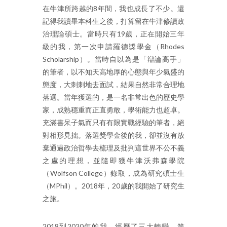
在牛津所跨越的8年間，我也成長了不少。還
記得我讀畢本科生之後，打算留在牛津修讀政
治理論碩士。當時只有19歲，正在開始三年
級的我，第一次申請羅德獎學金（Rhodes
Scholarship）。當時自以為是「辯論高手」
的筆者，以不知天高地厚的心態與年少氣盛的
態度，大剌剌地去面試，結果自然非常合理地
落選。當年獲選的，是一名非常出色的歷史學
家，成熟穩重而正直勇敢，學術能力也超卓。
充滿書呆子氣而只有有限實戰經驗的筆者，絕
對相形見拙。落選獎學金後的我，卻並沒有放
棄通過政治哲學去梳理及批判這世界不公不義
之處的理想，並隨即獲牛津沃弗森學院
（Wolfson College）錄取，成為研究碩士生
（MPhil）。2018年，20歲的我開始了研究生
之旅。
2018到2020年的我，經歷了三大轉變。第