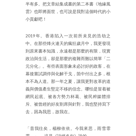
半有多。把文章結集成書的第二本書《地緣風
雲》也即將面世，也可說是我對這個時代的小
小貢獻吧！
2019年。香港陷入一次前所未見的浩劫之
中。在那些烽火連天的瘋狂歲月中，我更發現
到原來書本知識，永遠都是那麼的有限，現實
政治與生活，卻是那麼的複雜而難以簡單「二
元分化」。有些表面形象未必討好的政客，在
幕後嘗試調停與化解干戈，箇中付出之多，根
本不為人道。那一年之夏，讓我更對改革的道
義與價值產生堅定不移的信念。哪怕是冒着被
網民起底、被各方勢力杯葛、被民粹媒體排
斥、被曾經的好友割席與針對，我也堅持寫下
去，因為我思，故我在。
「昔我往矣，楊柳依依。今我來思，雨雪霏
霏。」──這是《詩經名句》說的。